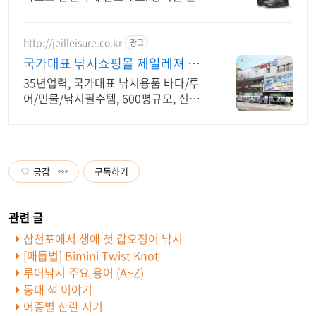
도 편안한 낚시장화, 30일 내 무료 반품
으로 부담 없이!
http://jeilleisure.co.kr
광고
국가대표 낚시쇼핑몰 제일레져 낚
시준비 최다구색 득템찬스!
35년업력, 국가대표 낚시용품 바다/루
어/민물/낚시필수템, 600평규모, 신상
입고
공감
구독하기
삼천포에서 생애 첫 갑오징어 낚시
[매듭법] Bimini Twist Knot
루어낚시 주요 용어 (A~Z)
등대 색 이야기
어종별 산란 시기