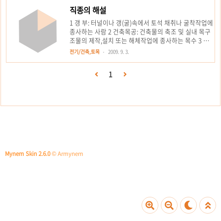
번직 종 명2025년하반기 적용전반기 대비전년 동기 대
직종의 해설
비2025년 상반기증감률2024년 하반기증감률1송전전
1 갱 부: 터널이나 갱(굴)속에서 토석 채취나 굴착작업에
공637,453627,9601.5%621,6302.5%2송전활선전공
종사하는 사람 2 건축목공: 건축물의 축조 및 실내 목구
673,714662,7091.7%652,7573.2%3배전전공
조물의 제작,설치 또는 해체작업에 종사하는 목수 3 형
413,173408,5591.1%402,995 2.5%4배전활선전공
틀목공: 콘크리트타설을 위하여 형틀 및 동바리를 제작,
560,837557,8810.5%537,271 4...
전기/건축,토목
2009. 9. 3.
조립 및 해체작업을 하는 목수 4 창호목공: 건물에서 목
재로 된 창 및 문짝을 제작 또는 설치하는 목수 5 철골
1
공: H빔 BOX빔등 철골의 가공 , 조립 및 해체등의 작업
에 종사하는 사람 6 철공: 철재의 가공, 조립, 설치 등의
작업에 종사하는 사람 7 철근공: 철근의 가공, 조립, 해
체등의 작업에 종사하는 사람 8 철판공: 철판을 주자재
로 하여 제작, 가공, 조립 및 해체를 하는 사람 9샷시공:
철재 창문틀, 샷시 또는 셧터를 제작, 설치, 해체하는 사
람 10 절단공: 각종 철제를 ..
Mynem Skin 2.6.0
© Armynem