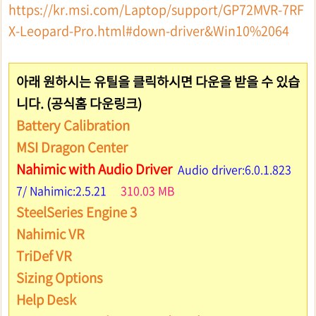
https://kr.msi.com/Laptop/support/GP72MVR-7RF
X-Leopard-Pro.html#down-driver&Win10%2064
아래 원하시는 유틸을 클릭하시면 다운을 받을 수 있습
니다. (공식홈 다운링크)
Battery Calibration
MSI Dragon Center
Nahimic with Audio Driver
Audio driver:6.0.1.823
7/ Nahimic:2.5.21
310.03 MB
SteelSeries Engine 3
Nahimic VR
TriDef VR
Sizing Options
Help Desk