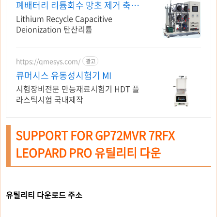
폐배터리 리튬회수 망초 제거 축전
식 탈염/ 농축/ 퓨리켐
Lithium Recycle Capacitive
Deionization 탄산리튬
https://qmesys.com/
광고
큐머시스 유동성시험기 MI
시험장비전문 만능재료시험기 HDT 플
라스틱시험 국내제작
SUPPORT FOR GP72MVR 7RFX
LEOPARD PRO 유틸리티 다운
유틸리티 다운로드 주소