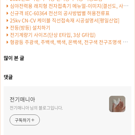
심야전력용 래치형 전자접촉기 메뉴얼-이미지(결선도, 사용법,치수)
신규격 IEC-60364 전선의 공사방법별 허용전류표
25kv CN-CV 케이블 직선접속재 시공설명서[평일산업]
전등(방등) 설치하기
전기계량기 사이즈(단상 E타입, 3상 G타입)
형광등 주광색, 주백색, 백색, 온백색, 전구색 전구조명색 차이 구분
많이 본 글
댓글
전기매니아
전기매니아 님의 블로그입니다.
구독하기