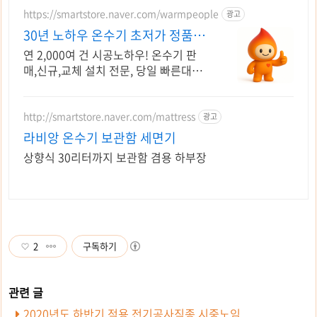
https://smartstore.naver.com/warmpeople
광고
30년 노하우 온수기 초저가 정품자
재 + A/S 확실
연 2,000여 건 시공노하우! 온수기 판
매,신규,교체 설치 전문, 당일 빠른대응
온수기 연 5,000여대 판매 / 하자율
0.01% / 소속 전용기사 및 맞춤시공
http://smartstore.naver.com/mattress
광고
라비앙 온수기 보관함 세면기
상향식 30리터까지 보관함 겸용 하부장
2
구독하기
2020년도 하반기 적용 전기공사직종 시중노임