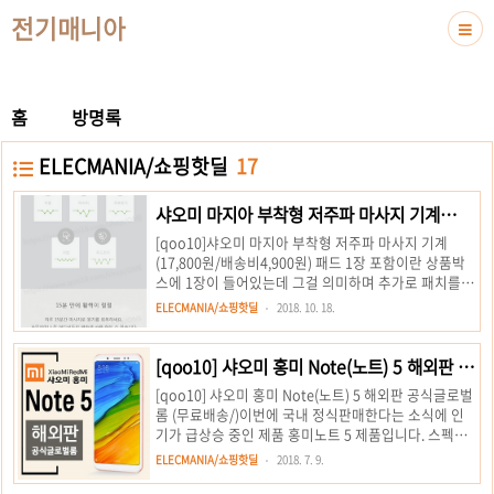
전기매니아
홈
방명록
ELECMANIA/쇼핑핫딜
17
샤오미 마지아 부착형 저주파 마사지 기계
(17,800원/배송비4,900원)
[qoo10]샤오미 마지아 부착형 저주파 마사지 기계
(17,800원/배송비4,900원) 패드 1장 포함이란 상품박
스에 1장이 들어있는데 그걸 의미하며 추가로 패치를
구입을 원하시면 추가구매를 하시면 됩니다. 저는 연장
ELECMANIA/쇼핑핫딜
2018. 10. 18.
선과 패치2장을 추가 구매하여 사용하고 있으며 패치는
약 50회정도 사용 가능하다고 되어있는데 50회 이상도
사용가능할것으로 보입니다. 저는 하루에 4~5회정도 사
[qoo10] 샤오미 홍미 Note(노트) 5 해외판 공
용중이며(다른부위- 발목, 종아리, 허벅지, 어깨등) 병원
식글로벌롬 (무료배송/)
[qoo10] 샤오미 홍미 Note(노트) 5 해외판 공식글로벌
물리치료실에 있는 저주파 안마기의 역할(통증완화)을
롬 (무료배송/)이번에 국내 정식판매한다는 소식에 인
한다고 보시면 됩니다.(저는 발목을 다쳐 발목 안마에
기가 급상승 중인 제품 홍미노트 5 제품입니다. 스펙도
유용하게 사용중) 그리고 연장선을 추가로 구매하였는
괜찮고 가격도 좋아서 가성비 상당히 좋습니다. 또한 해
데 손이 닿지 않는곳에 사용시 유용하게 사용하고 있습
ELECMANIA/쇼핑핫딜
2018. 7. 9.
외판 공식글로벌롬이라 한글 사용 및 플레이스토어 사
니다. 저주파의 세기도 적당하게 조절이 가능하며 생각
용이 가능합니다.저도 주문해서 현재는 배송중이라는