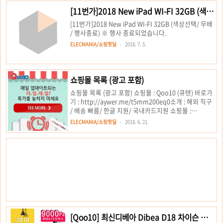
보다 안마능력..
문자를 받았습니다. 배송오면 리뷰 작성 해 보겠습니다.
[11번가]2018 New iPad WI-FI 32GB (색상
※ 상품정보가 변경되었습니다. △ 장바구니 쿠폰 적용
선택/ 무배 / 행사종료)
[11번가]2018 New iPad WI-FI 32GB (색상선택/ 무배
전 가격( 239,000원 - 강화필름 추가)장바구니 쿠폰 적
/ 행사종료) ※ 행사 종료되었습니다.
용 전 가격 (239,000원 - 강화필름 추가)이며 쿠폰 적용
가(22,500원) 216,500원 되겠습니다. (저는 7월 7일
ELECMANIA/쇼핑핫딜
2018. 7. 5.
231,000원에 주문했습니다.) 쿠폰적용은 전용 앱으로
만 적용 주문가능합니다. https..
쇼핑몰 목록 (광고 포함)
쇼핑몰 목록 (광고 포함) 쇼핑몰 : Qoo10 (큐텐) 바로가
기 : http://aywer.me/t5mm200eq0소개 : 해외 직구
/ 배송 빠름/ 한글 지원/ 국내카드지원 쇼핑몰 :
Aliexpress (알리익스프레스)바로가기 :
ELECMANIA/쇼핑핫딜
2018. 6. 21.
http://aywer.me/t5mmx4y6bl소개 : 중국 해외직구/
배송느림/ 한글지원 / 비자등해외카드사용 쇼핑몰 :
Rakuten (라쿠텐 글로벌)바로가기 :
http://aywer.me/t5mm6gguq4소개 : 해외 직구(일
본) / 한글지원 쇼핑몰 : 11번가바로가기 :
http://aywer.me/t5mmx4yyll소개 : 쇼핑몰 : 티몬바
로가기 : http://aywer.me/t5mm6ghplx소개 : 쇼핑몰
: 쿠팡바로가기 : http://aywer.me/..
[Qoo10] 최신디베아 Dibea D18 차이슨 무선