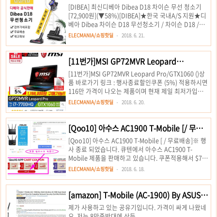
청소기 (72,900원/ 무배)
[DIBEA] 최신디베아 Dibea D18 차이슨 무선 청소기
[72,900원](▼58%)[DIBEA]★한국 국내A/S 지원★디
베아 Dibea 차이슨 D18 무선청소기 / 차이슨 D18 /
D18 무선청소기 / 관부가세포함 / 한국형 220V 콘센트
ELECMANIA/쇼핑핫딜
2018. 6. 21.
/ 무료배송WWW.QOO10.COM ※ 가격은 공동구매가
격으로 가격변동이 있습니다. 디베아에서 2018년에 새
롭게 출시한 신형 무선 청소기입니다. Dibea D18이며
[11번가]MSI GP72MVR Leopard
다이슨 청소기보다는 성능이 떨어지지만 그래도 다이슨
Pro/GTX1060 (1T추가-9900원/116만/무
[11번가]MSI GP72MVR Leopard Pro/GTX1060 ()상
과 견줄만한 성능을 지닌 제품입니다. 저도 주문을 해 놓
배)
품 바로가기 링크 : 행사종료할인쿠폰 (5%) 적용하시면
은 상태이며 제품을 받으면 제품을 사용해 보고 리뷰를
116만 가격이 나오는 제품이며 현재 제일 최저가입니
작성을 해 볼 예정입니다. 많이 기대가 되는 제품이네요.
다.제가 구매 할 때보다 거의 10만원 할인된 가격에 하
상품의 상세정보 본상품은 디베아 본사 정품으로 라이
ELECMANIA/쇼핑핫딜
2018. 6. 20.
드 1테라가 9900원에 구입 가능한 이벤트를 합니다. 관
센스 받고 판매하는 업체임을..
심있으신분은 위 링크를 참고 바랍니다. 아쉽게도 아래
5개 카드사중 4곳만 남아있습니다. MSI GP72MVR
[Qoo10] 아수스 AC1900 T-Mobile [/ 무료배
7RFX Leopard Pro 제품 기본사양 인텔 / 코어i7-7세대
송]
[Qoo10] 아수스 AC1900 T-Mobile [ / 무료배송]※ 행
/ 카비레이크 / i7-7700HQ 2.8GHz(3.8GHz) / 쿼드 코
사 종료 되었습니다. 큐텐에서 아수스 AC1900 T-
어 / 43.94cm(17.3인치) / 1920x1080 / 눈부심방지 /
Mobile 제품을 판매하고 있습니다. 쿠폰적용해서 $78
와이드뷰 / 120Hz 지원 / 8GB / DDR4 / M.2 / 128GB /
인데 그렇게 싼것도 비싼것도 아닌 중간 가격이라고 생
지포스 ..
ELECMANIA/쇼핑핫딜
2018. 6. 18.
각합니다. 솔직히 직구하면 배대지 설정하고 귀찮은 부
분이 많이 있는데 큐텐은 국내카드로도 결재할 수 있으
며 배송도 일주일이내에 도착하는 듯합니다. 상품 설명
[amazon] T-Mobile (AC-1900) By ASUS
밑에 보시면 쿠폰이 있는데 받으셔서 적용하시면 $78달
Dual-Band Gigabit Router 인증리퍼
제가 사용하고 있는 공유기입니다. 가격이 싸게 나왔네
러에 구입 가능하니깐 꼭 적용해서 구매하시기 바랍니
($47.99/직배10.17)
요. 저는 8만중반대에 산듯