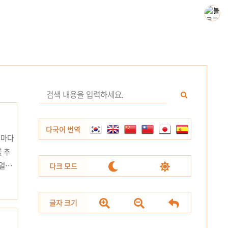
다국어 번역
격마다
를 추


 얼룩
다크 모드
 부분
의 노



글자 크기
.