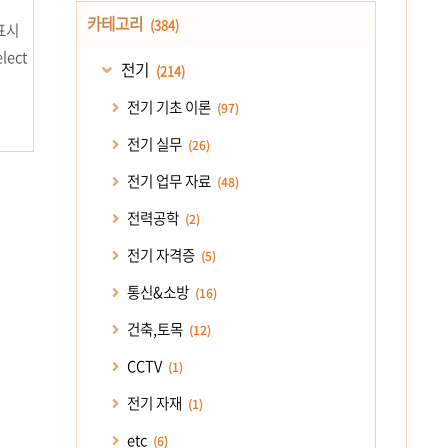
카테고리
(384)
표시
ect
전기
(214)
전기 기초 이론
(97)
N 새
 이미지
전기 실무
(26)
전기 업무 자료
(48)
전력공학
(2)
전기 자격증
(5)
통신&소방
(16)
건축,토목
(12)
CCTV
(1)
전기 자재
(1)
etc
(6)