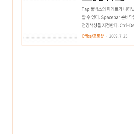
Tap 툴박스의 파레트가 나타났
할 수 있다. Spacebar 손
전경색상을 지정한다. Ctrl+De
Ctrl+Alt++ 이미지의 배율을
Office/포토샵
2009. 7. 25.
창 열기 Ctrl+D 선택을 해제
를 복사한다. Ctrl+V 선택된 이