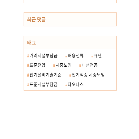
최근 댓글
태그
거리시설부담금
허용전류
큐텐
표준전압
시중노임
내선전공
전기설비기술기준
전기직종 시중노임
표준시설부담금
타오나스