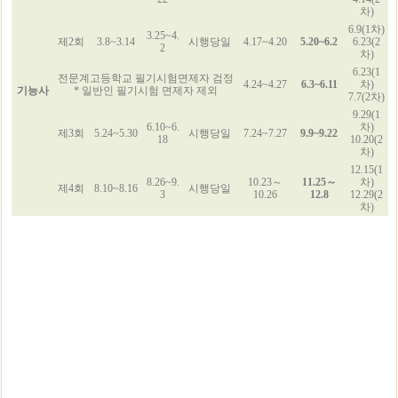
차)
6.9(1차)
3.25~4.
제2회
3.8~3.14
시행당일
4.17~4.20
5.20~6.2
6.23(2
2
차)
6.23(1
전문계고등학교 필기시험면제자 검정
4.24~4.27
6.3~6.11
차)
기능사
* 일반인 필기시험 면제자 제외
7.7(2차)
9.29(1
6.10~6.
차)
제3회
5.24~5.30
시행당일
7.24~7.27
9.9~9.22
18
10.20(2
차)
12.15(1
8.26~9.
10.23～
11.25～
차)
제4회
8.10~8.16
시행당일
3
10.26
12.8
12.29(2
차)