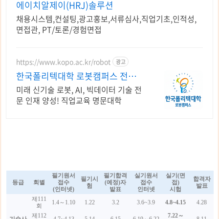
에이치알제이(HRJ)솔루션
채용시스템,컨설팅,광고홍보,서류심사,직업기초,인적성,
면접관, PT/토론/경험면접
https://www.kopo.ac.kr/robot
광고
한국폴리텍대학 로봇캠퍼스 전국
유일의 로봇특성화 대학
미래 신기술 로봇, AI, 빅데이터 기술 전
문 인재 양성! 직업교육 명문대학
필기원서
필기합격
실기원서
실기(면
필기시
합격자
등급
회별
접수
(예정)자
접수
접)
험
발표
(인터넷)
발표
인터넷
시헙
제111
1.4～1.10
1.22
3.2
3.6~3.9
4.8~4.15
4.28
회
제112
7.22～