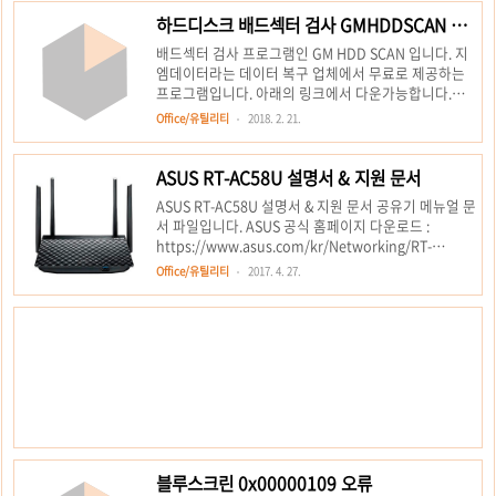
Calibration MSI Dragon Center Nahimic with
하드디스크 배드섹터 검사 GMHDDSCAN 프
Audio Driver Audio driver:6.0.1.8237/
로그램
배드섹터 검사 프로그램인 GM HDD SCAN 입니다. 지
Nahimic:2.5.21 310.03 MB SteelSeries Engine 3
엠데이터라는 데이터 복구 업체에서 무료로 제공하는
Nahimic VR TriDef VR Sizing Options Help Desk
프로그램입니다. 아래의 링크에서 다운가능합니다.
System Control Manager (SCM)..
http://www.gmdata.co.kr/gmtools/hddscan.html
Office/유틸리티
2018. 2. 21.
본 프로그램은 모든 단체/개인에 대해 모두 무료입니다.
다만 다른 곳에 올리실 경우 출처를 꼭 밝혀주시기 바랍
니다. 여러분의 작은 성원의 글 한마디가 저희에겐 너무
ASUS RT-AC58U 설명서 & 지원 문서
도 큰 힘이 됩니다. 앞으로도 지엠데이터 계속 지켜봐 주
ASUS RT-AC58U 설명서 & 지원 문서 공유기 메뉴얼 문
시기 바랍니다. GM HDD SCANGM HDD SCAN ver2.0
서 파일입니다. ASUS 공식 홈페이지 다운로드 :
개 요본 프로그램은 하드디스크 및 플래쉬 메모리에 대
https://www.asus.com/kr/Networking/RT-
한 배드섹터 검사/기록면 컨디션 체크 프로그램입니다.
AC58U/HelpDesk_Manual/
컴퓨터 사용중 잦은다운 및 알수없는 오류증상/느려지
Office/유틸리티
2017. 4. 27.
는 데이터 읽기속도 등.. 하드디스..
블루스크린 0x00000109 오류