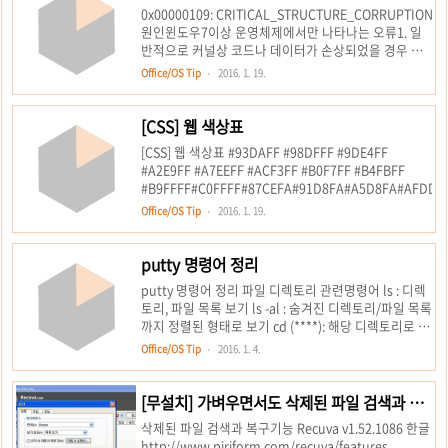
0x00000109: CRITICAL_STRUCTURE_CORRUPTION
원인윈도우7이상 운영체제에서만 나타나는 오류1. 일
반적으로 커널상 코드나 데이터가 손상되었을 경우 나
타날 수 있는 오류다.2. 각종 하드웨어, 램이 손상되었을
Office/OS Tip
2016. 1. 19.
경우 나타날 수 있는 오류다.3. 윈도우 서비스 팩 문제
때문에 발생 할 수 있다.해결1. 정품 윈도우를 재설치 한
다.2. 컴퓨터 대리점에 문의하여 하드웨어 점검 및 테스
[CSS] 웹 색상표
트 진행한다.1.시작à프로그램 및 파일 검색칸
[CSS] 웹 색상표 #93DAFF #98DFFF #9DE4FF
에 msconfig를 입력한 다음 Enter키를 눌러 시스템 구
#A2E9FF #A7EEFF #ACF3FF #B0F7FF #B4FBFF
성 유틸리티를 시작합니다.2.관리자 암호나 확인을 요
#B9FFFF#C0FFFF#87CEFA#91D8FA#A5D8FA#AFDDFA
청하는 메시지가 나타나면 암호를 입력하거나 계속을
클릭합니다.3.일반 탭에서선택 모드를 클릭한 다음시작
Office/OS Tip
2016. 1. 19.
항목 로드 확인란을 선택을 해제합니다.4.서비스..
putty 명령어 정리
putty 명령어 정리 파일 디렉토리 관련명령어 ls : 디렉
토리, 파일 목록 보기 ls -al : 숨겨진 디렉토리/파일 목록
까지 정렬된 형태로 보기 cd (****): 해당 디렉토리로 이
동 cd : 최상위 디렉토리로 이동 pwd : 현재 디렉토리의
Office/OS Tip
2016. 1. 4.
위치 보여주기 mkdir (디렉토리 이름) :해당 디렉토리
만들기 rm(파일이름) : 해당 파일 지우기 rm -r (디렉토
리 이름): 디렉토리를 지우기 rm -f(파일이름) : 강제로
[무설치] 가벼우면서도 삭제된 파일 검색과 복
파일 이름 지우기 rm -rf(디렉토리 이름): 해당 디렉토리
구기능이 뛰어난 Recuva v1.52.1086 한글
삭제된 파일 검색과 복구기능 Recuva v1.52.1086 한글
와 디렉토리 아래에 있는 모든 파일 삭제 cp [1][2] : 파
펌
http://www.piriform.com/recuva/features