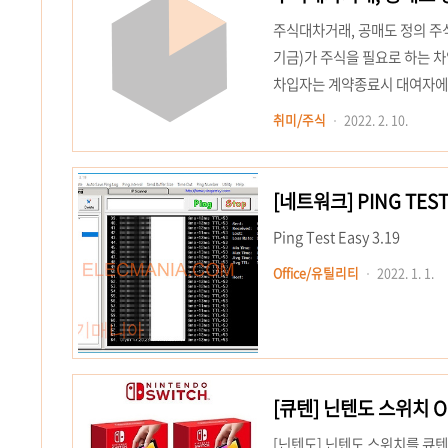
주식대차거래, 공매도 정의 주식
기금)가 주식을 필요로 하는 
차입자는 계약종료시 대여자에
래는 주로 외국인과 기관에 의
취미/주식
2022. 2. 10.
하고 있음. 공매도 - 가격하
하는 매도로 향후 저렴한 가격
를 금지하고 있음. 대차거래와 공
[네트워크] PING TES
Ping Test Easy 3.19
Office/유틸리티
2022. 1. 1.
[큐텐] 닌텐도 스위치 OL
[닌텐도] 닌텐도 스위치를 큐텐에