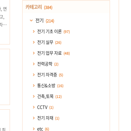
카테고리
(384)
, 연
고,
전기
(214)
차거
전기 기초 이론
(97)
취급
고자
전기 실무
(26)
공매도
전기 업무 자료
(48)
전력공학
(2)
전기 자격증
(5)
통신&소방
(16)
건축,토목
(12)
CCTV
(1)
전기 자재
(1)
etc
(6)
] 최