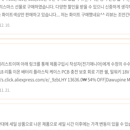
크리스마스 선물로 구매하였습니다. 다양한 할인을 받을 수 있으니 신중하게 생각
 화이트색상만 판매하고 있습니다... 저는 화이트 구매했네요^^ 리뷰는 조만간
](▼15%)[닌텐도][닌텐도 코리아 정품] 닌텐도 스위치 OLED 본체
12. 10.
위 링크로 제품 구입시 큐텐에서 전기매니아에게 수정의 수수료가 지급됨을 알려드
시리스트이며 아래 링크를 통해 제품구입시 작성자(전기매니아)에게 수정의 수
M18 리튬 이온 배터리 플라스틱 케이스 PCB 충전 보호 회로 기판 쉘, 밀워키 18V 
s.click.aliexpress.com/e/_9zbLHY 13636.0₩ 54% OFF|Dawupine 
CB 충전 보호 회로 기판 쉘, 밀워키 18 Smarter Shopping, Better Livi
11. 21.
xpress.com ▲ 밀워키 M18용 DIY케이스 ( 1Layer5Hole3AhLabel,
aye..
대에 세일 상품으로 나온 제품으로 세일 시간 이후에는 가격 변동이 있을 수 있