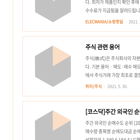
다. 최저가 제품인지 확인 후에
수수료가 지급됨을 알려드립니다
100W USB C to USB Type
ELECMANIA/쇼핑핫딜
2021. 
Samsung Huawei Xiaomi 0.
OFF|100W USB C to USB 
주식 관련 용어
주식(株式)은 주식회사의 자본
다. 기본 용어 · 매도·매수 매
에서 주식거래 가장 최초로 결정
총액 시가총액은 전 상장주식을 
취미/주식
2021. 5. 30.
가격을 미리 걸어두는 것을 말
말한다. · 하한가 주식시장에서
나 재무상황, 영업실적 등..
[코스닥]주간 외국인 
주간 외국인 순매수도 순위 (202
매수량 종목명 순매도대금 순매도량 더
성전자우 1,349.6 184.4 LG화