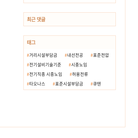
최근 댓글
태그
거리시설부담금
내선전공
표준전압
전기설비기술기준
시중노임
전기직종 시중노임
허용전류
타오나스
표준시설부담금
큐텐