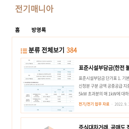
전기매니아
홈
방명록
분류 전체보기
384
표준시설부담금(한전 불
표준시설부담금 단가표 1. 기본시
신청분 구분 금액 공중공급 지중공
5kW 초과분의 매 1kW에 대하
21,000원 44,000원 나. 
전기/전기 업무 자료
2022. 9. 
전력 5kW까지 277,000원 53
는 특별고압 신증설 계약전력 매 1
주식대차거래, 공매도 