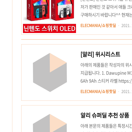
저가 판매인 것 같아서 애들 
구매하시기 바랍니다^^ 현재는
성하겠습니다^^ [360,410원
ELECMANIA/쇼핑핫딜
2021. 
WWW.QOO10.COM ※ 
다. 상품 설명
[알리] 위시리스트
아래의 제품들은 작성자의 위
지급됩니다. 1. Dawupine 
6Ah 9Ah 스티커 라벨 https://
리튬 이온 배터리 플라스틱 케이스 P
ELECMANIA/쇼핑핫딜
2021. 
Aliexpress.com ko.alie
2Layer10Hole6AhLabel, 3L
알리 슈퍼딜 추천 상품
아래 본문의 제품들은 특정시간