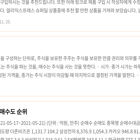
 구입하시는 것을 추천드립니다. 또한 아래 링크로 제품 구입 시 작성자에게 수
. 알리익스프레스 슈퍼딜 상품중에 추천 할 만한 상품을 가져와 보았습니다. 1
 C 케이블 USB C PD 5A 고속 충전 코드 USB-C MacBook iPad 용 Type-c 
11. 20.
5/1/2M https://s.click.aliexpress.com/e/_9HEhaK 2228.0₩ 51%
Type C 케이블 USB C PD 5A 고속..
을 구성하는 단위로, 주식을 보유한 주주는 주식을 보유한 만큼 권리와 의무를 
도는 주식을 파는 것을, 매수는 주식을 사는 것을 뜻한다. · 시가·종가 시가는 하
된 가격을, 종가는 주식 시장이 마감될 때 마지막으로 결정된 가격을 말한다. ·
시가로 평가한 것이다. · 호가 내가 갖고 있는 종목 매도 시 판매할 가격 또는 
한다. · 상한가 주식시장에서 개별 종목의 주가가 일별로 상승할 수 있는 최고가
 개별 종목의 주가가 일별로 하락할 수 있는 최저가격을 말한다. · 공시 사업내
순매수도 순위
1-05-17~2021-05-21) (단위 : 억원, 만주) 순매수 순매도 종목명 순매수대금
존비즈온 1,131.7 104.2 삼성전자 8,376.9 1,054.3 카카오 946.8 81.
학 387.3 4.3 삼성전기 1,016.0 61.2 SK텔레콤 343.5 11.1 한국전력 777.1 3