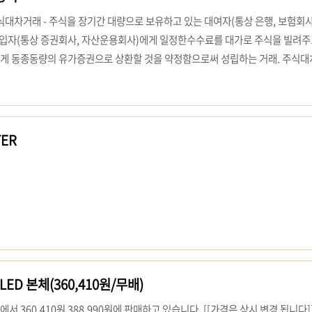
대차거래 - 주식을 장기간 대량으로 보유하고 있는 대여자(통상 은행, 보험회사
차입자(통상 증권회사, 자산운용회사)에게 일정한수수료를 대가로 주식을 빌려주
게 동종동량의 유가증권으로 상환할 것을 약정함으로써 성립하는 거래. 주식대
해 이루어지며 한국예탁결제원, 한국증권금융, 증권회사에서 대차거래 업무를 
락을 예상하고 소유하지 않은 유가증권을 매도하거나 차입한 유가증권으로 결제하
으로 재매입해 상환함으로써 차익을 얻고자 하는 거래. 단, 국내에서는 무차입
매도의 관계 * 현재 규정상 무..
TER
ED 본체(360,410원/무배)
서 360,410원 388,990원에 판매하고 있습니다. [[가격은 상시 변경 됩니다]