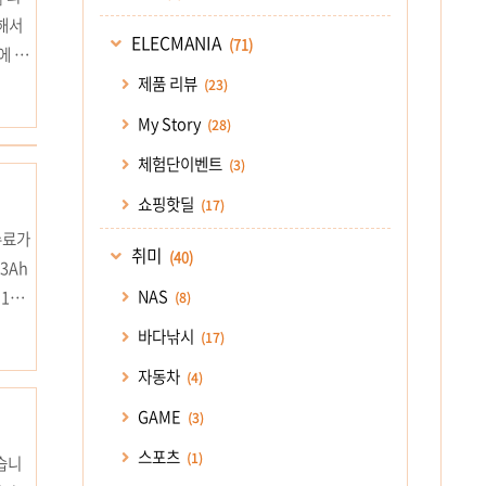
해서
ELECMANIA
(71)
에 작
제품 리뷰
(23)
립니
My Story
(28)
체험단이벤트
(3)
쇼핑핫딜
(17)
수료가
취미
(40)
3Ah
NAS
M18
(8)
ng!
바다낚시
(17)
자동차
(4)
GAME
(3)
스포츠
(1)
습니