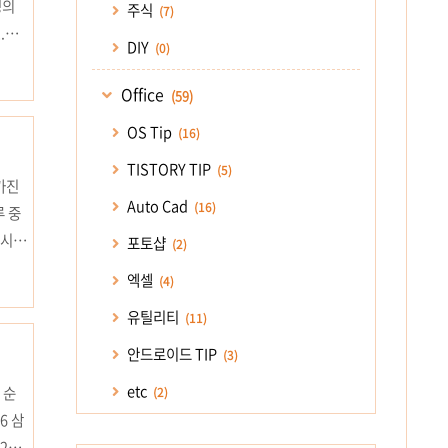
정의
주식
(7)
.
DIY
(0)
케이블
Office
(59)
OS Tip
(16)
TISTORY TIP
(5)
가진
Auto Cad
(16)
루 중
 시가
포토샵
(2)
구매할
엑셀
(4)
격을
유틸리티
(11)
용이
안드로이드 TIP
(3)
etc
 순
(2)
6 삼
28.0