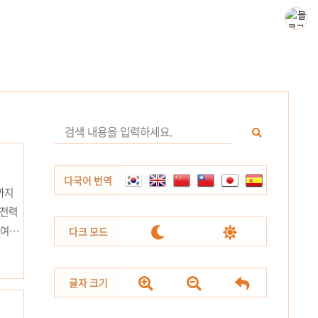
다국어 번역
까지
약전력


하여
다크 모드
 계약
압 또



글자 크기