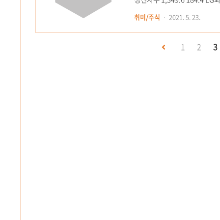
하이브 336.2 13.1 삼성바이오로
취미/주식
2021. 5. 23.
181.9 LG디스플레이 699.8 3
생활건강 ..
1
2
3