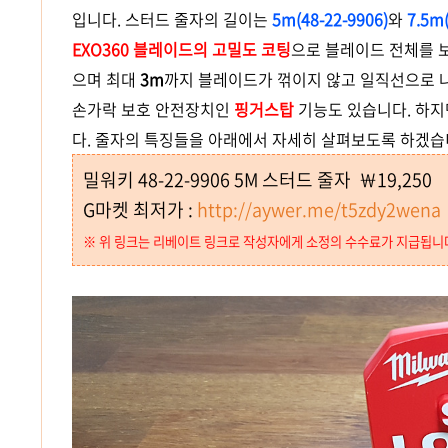
입니다. 스터드
줄자의 길이는
5m(48-22-9906)
와
7.5m(
EXO360 블
레이드의 고밀도 코팅
으로 블레이드 전체를
으며 최대
3m
까지 블레이드가 꺾이지 않고 일직선으로
손가락 보호 안전장치인
핑거스탑
기능도 있습니다.
하지
다. 줄자의 특징들을 아래에서 자세히 살펴보도록 하겠습
밀워키 48-22-9906 5M 스터드 줄자 ￦19,250
G마켓 최저가 :
http://aywer.me/t5zdy2wena
※ 위 링크는 리베이트 링크로 작성자에게 소정의 수수료가 지급됩니