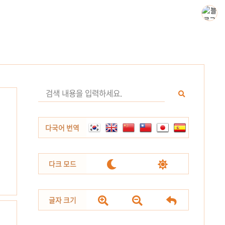
다국어 번역


다크 모드



글자 크기