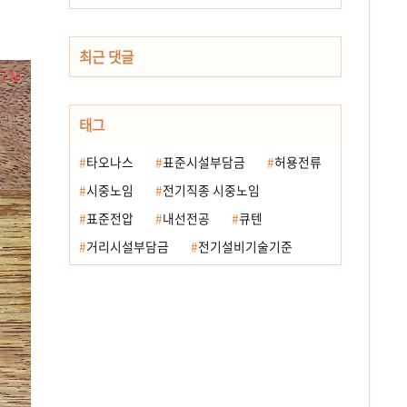
최근 댓글
태그
타오나스
표준시설부담금
허용전류
시중노임
전기직종 시중노임
표준전압
내선전공
큐텐
거리시설부담금
전기설비기술기준