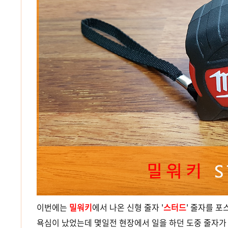
이번에는
밀워키
에서 나온 신형 줄자 '
스터드
' 줄자를 포
욕심이 났었는데 몇일전 현장에서 일을 하던 도중 줄자가